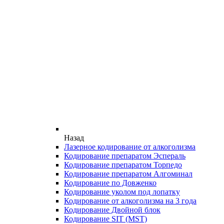
Назад
Лазерное кодирование от алкоголизма
Кодирование препаратом Эспераль
Кодирование препаратом Торпедо
Кодирование препаратом Алгоминал
Кодирование по Довженко
Кодирование уколом под лопатку
Кодирование от алкоголизма на 3 года
Кодирование Двойной блок
Кодирование SIT (MST)