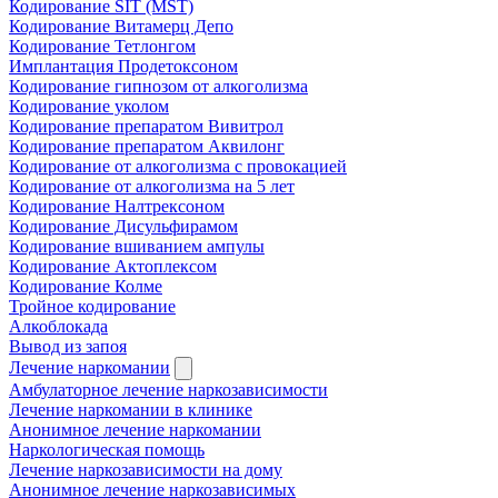
Кодирование SIT (MST)
Кодирование Витамерц Депо
Кодирование Тетлонгом
Имплантация Продетоксоном
Кодирование гипнозом от алкоголизма
Кодирование уколом
Кодирование препаратом Вивитрол
Кодирование препаратом Аквилонг
Кодирование от алкоголизма с провокацией
Кодирование от алкоголизма на 5 лет
Кодирование Налтрексоном
Кодирование Дисульфирамом
Кодирование вшиванием ампулы
Кодирование Актоплексом
Кодирование Колме
Тройное кодирование
Алкоблокада
Вывод из запоя
Лечение наркомании
Амбулаторное лечение наркозависимости
Лечение наркомании в клинике
Анонимное лечение наркомании
Наркологическая помощь
Лечение наркозависимости на дому
Анонимное лечение наркозависимых