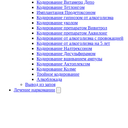
Кодирование Витамерц Депо
Кодирование Тетлонгом
Имплантация Продетоксоном
Кодирование гипнозом от алкоголизма
Кодирование уколом
Кодирование препаратом Вивитрол
Кодирование препаратом Аквилонг
Кодирование от алкоголизма с провокацией
Кодирование от алкоголизма на 5 лет
Кодирование Налтрексоном
Кодирование Дисульфирамом
Кодирование вшиванием ампулы
Кодирование Актоплексом
Кодирование Колме
Тройное кодирование
Алкоблокада
Вывод из запоя
Лечение наркомании