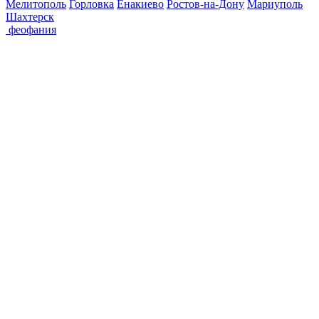
Мелитополь
Горловка
Енакиево
Ростов-на-Дону
Мариуполь
Шахтерск
феофания