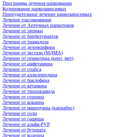
Программы лечения наркомании
Кодирование наркозависимых
Принудительное лечение наркозависимых
Лечение токсикомании
Лечение от Аптечных наркотиков
Лечение от лирики
Лечение от барбитуриатов
Лечение от трамадола
Лечение от дезоморфина
Лечение от экстази (МДМА)
Лечение от первитина (винт, мет)
Лечение от амфетамина
Лечение от спайса
Лечение от аллилпродина
Лечение от баклофена
Лечение от кетамина
Лечение от тропикамида
Лечение от героина
Лечение от кокаина
Лечение от марихуаны (каннабис)
Лечение от соли
Лечение от гашиша
Лечение от альфа-PVP
Лечение от бутирата
Лечение от кодеина