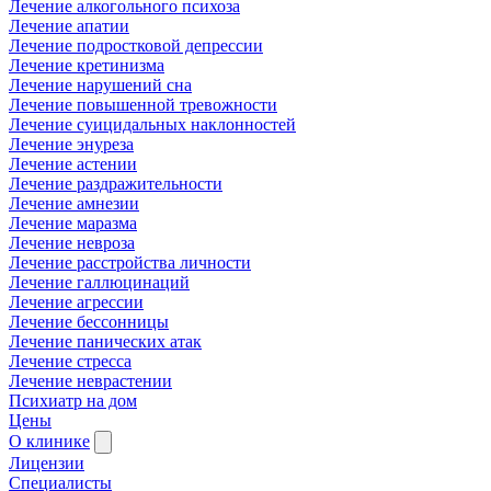
Лечение алкогольного психоза
Лечение апатии
Лечение подростковой депрессии
Лечение кретинизма
Лечение нарушений сна
Лечение повышенной тревожности
Лечение суицидальных наклонностей
Лечение энуреза
Лечение астении
Лечение раздражительности
Лечение амнезии
Лечение маразма
Лечение невроза
Лечение расстройства личности
Лечение галлюцинаций
Лечение агрессии
Лечение бессонницы
Лечение панических атак
Лечение стресса
Лечение неврастении
Психиатр на дом
Цены
О клинике
Лицензии
Специалисты