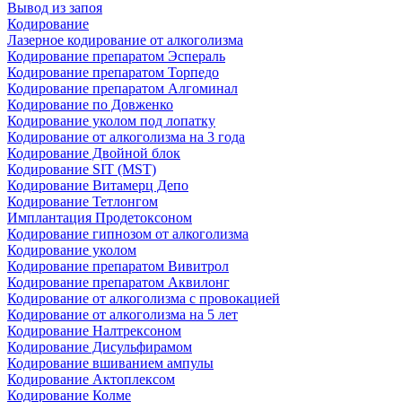
Вывод из запоя
Кодирование
Лазерное кодирование от алкоголизма
Кодирование препаратом Эспераль
Кодирование препаратом Торпедо
Кодирование препаратом Алгоминал
Кодирование по Довженко
Кодирование уколом под лопатку
Кодирование от алкоголизма на 3 года
Кодирование Двойной блок
Кодирование SIT (MST)
Кодирование Витамерц Депо
Кодирование Тетлонгом
Имплантация Продетоксоном
Кодирование гипнозом от алкоголизма
Кодирование уколом
Кодирование препаратом Вивитрол
Кодирование препаратом Аквилонг
Кодирование от алкоголизма с провокацией
Кодирование от алкоголизма на 5 лет
Кодирование Налтрексоном
Кодирование Дисульфирамом
Кодирование вшиванием ампулы
Кодирование Актоплексом
Кодирование Колме