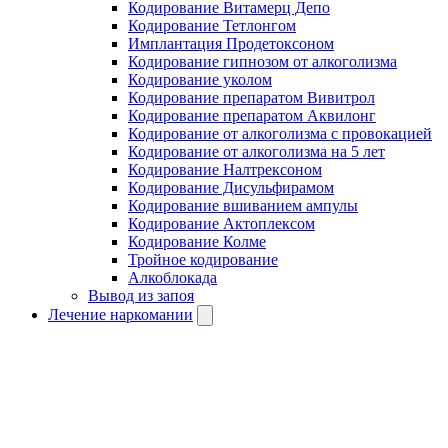
Кодирование Витамерц Депо
Кодирование Тетлонгом
Имплантация Продетоксоном
Кодирование гипнозом от алкоголизма
Кодирование уколом
Кодирование препаратом Вивитрол
Кодирование препаратом Аквилонг
Кодирование от алкоголизма с провокацией
Кодирование от алкоголизма на 5 лет
Кодирование Налтрексоном
Кодирование Дисульфирамом
Кодирование вшиванием ампулы
Кодирование Актоплексом
Кодирование Колме
Тройное кодирование
Алкоблокада
Вывод из запоя
Лечение наркомании