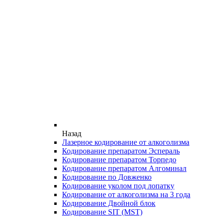
Назад
Лазерное кодирование от алкоголизма
Кодирование препаратом Эспераль
Кодирование препаратом Торпедо
Кодирование препаратом Алгоминал
Кодирование по Довженко
Кодирование уколом под лопатку
Кодирование от алкоголизма на 3 года
Кодирование Двойной блок
Кодирование SIT (MST)