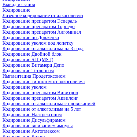
Вывод из запоя
Кодирование
Лазерное кодирование от алкоголизма
Кодирование препаратом Эспераль
Кодирование препаратом Торпедо
Кодирование препаратом Алгоминал
Кодирование по Довженко
Кодирование уколом под лопатку
Кодирование от алкоголизма на 3 года
Кодирование Двойной блок
Кодирование SIT (MST)
Кодирование Витамерц Депо
Кодирование Тетлонгом
Имплантация Продетоксоном
Кодирование гипнозом от алкоголизма
Кодирование уколом
Кодирование препаратом Вивитрол
Кодирование препаратом Аквилонг
Кодирование от алкоголизма с провокацией
Кодирование от алкоголизма на 5 лет
Кодирование Налтрексоном
Кодирование Дисульфирамом
Кодирование вшиванием ампулы
Кодирование Актоплексом
Кодирование Колме