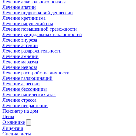
Лечение алкогольного психоза
Лечение апатии
Лечение подростковой депрессии
Лечение кретинизма
Лечение нарушений сна
Лечение повышенной тревожности
Лечение суицидальных наклонностей
Лечение энуреза
Лечение астении
Лечение раздражительности
Лечение амнезии
Лечение маразма
Лечение невроза
Лечение расстройства личности
Лечение галлюцинаций
Лечение агрессии
Лечение бессонницы
Лечение панических атак
Лечение стресса
Лечение неврастении
Психиатр на дом
Цены
О клинике
Лицензии
Специалисты