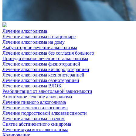
Лечение алкоголизма
Лечение алкоголизма в стационаре
Лечение алкоголизма на дому
Амбулаторное лечение алкоголизма
Лечение алкоголизма без согласия больного
Принудительное лечение от алкоголизма
Лечение алкоголизма физиотерапией
Лечение алкоголизма кислородотерапией
Лечение алкоголизма ксенонотерапией
Лечение алкоголизма озонотерапией
Лечение алкоголизма ВЛОК
Реабилитация от алкогольной зависимости
Анонимное лечение алкоголизма
Лечение пивного алкоголизма
Лечение женского алкоголизма
Лечение подростковой алкозависимости
Лечение алкоголизма лазером
Снятие абстинентного синдрома
Лечение мужского алкоголизма
Кодирование