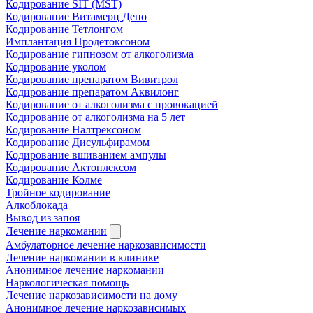
Кодирование SIT (MST)
Кодирование Витамерц Депо
Кодирование Тетлонгом
Имплантация Продетоксоном
Кодирование гипнозом от алкоголизма
Кодирование уколом
Кодирование препаратом Вивитрол
Кодирование препаратом Аквилонг
Кодирование от алкоголизма с провокацией
Кодирование от алкоголизма на 5 лет
Кодирование Налтрексоном
Кодирование Дисульфирамом
Кодирование вшиванием ампулы
Кодирование Актоплексом
Кодирование Колме
Тройное кодирование
Алкоблокада
Вывод из запоя
Лечение наркомании
Амбулаторное лечение наркозависимости
Лечение наркомании в клинике
Анонимное лечение наркомании
Наркологическая помощь
Лечение наркозависимости на дому
Анонимное лечение наркозависимых