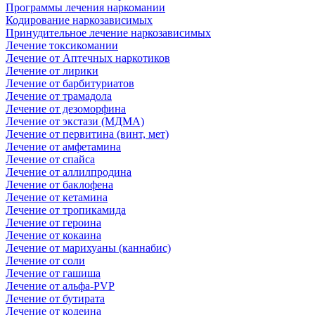
Программы лечения наркомании
Кодирование наркозависимых
Принудительное лечение наркозависимых
Лечение токсикомании
Лечение от Аптечных наркотиков
Лечение от лирики
Лечение от барбитуриатов
Лечение от трамадола
Лечение от дезоморфина
Лечение от экстази (МДМА)
Лечение от первитина (винт, мет)
Лечение от амфетамина
Лечение от спайса
Лечение от аллилпродина
Лечение от баклофена
Лечение от кетамина
Лечение от тропикамида
Лечение от героина
Лечение от кокаина
Лечение от марихуаны (каннабис)
Лечение от соли
Лечение от гашиша
Лечение от альфа-PVP
Лечение от бутирата
Лечение от кодеина